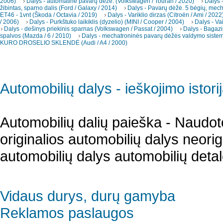
2006)
Dalys - automatinė pavarų dėžė. (Volkswagen / Touran / 2020)
Dalys -
žibintas, sparno dalis (Ford / Galaxy / 2014)
Dalys - Pavarų dėžė. 5 bėgių, mec
ET46 - 1vnt (Škoda / Octavia / 2019)
Dalys - Variklio dirzas (Citroën / Ami / 2022
/ 2006)
Dalys - Purkštuko laikiklis (dyzelio) (MINI / Cooper / 2004)
Dalys - Va
Dalys - dešinys priekinis sparnas (Volkswagen / Passat / 2004)
Dalys - Bagazi
spalvos (Mazda / 6 / 2010)
Dalys - mechatroninės pavarų dėžės valdymo sistema
KURO DROSELIO SKLENDĖ (Audi / A4 / 2000)
Automobilių dalys - ieškojimo istori
Automobilių dalių paieška - Naudot
originalios automobilių dalys neori
automobilių dalys automobilių detal
Vidaus durys, durų gamyba
Reklamos paslaugos