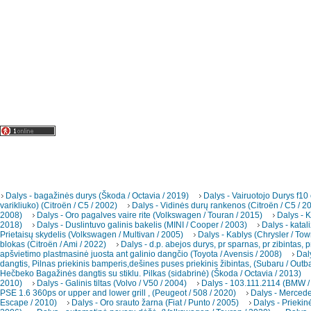
Dalys - bagažinės durys (Škoda / Octavia / 2019)
Dalys - Vairuotojo Durys f10
varikliuko) (Citroën / C5 / 2002)
Dalys - Vidinės durų rankenos (Citroën / C5 / 2
2008)
Dalys - Oro pagalves vaire rite (Volkswagen / Touran / 2015)
Dalys - K
2018)
Dalys - Duslintuvo galinis bakelis (MINI / Cooper / 2003)
Dalys - katal
Prietaisų skydelis (Volkswagen / Multivan / 2005)
Dalys - Kablys (Chrysler / To
blokas (Citroën / Ami / 2022)
Dalys - d.p. abejos durys, pr sparnas, pr zibintas, p
apšvietimo plastmasinė juosta ant galinio dangčio (Toyota / Avensis / 2008)
Dal
dangtis, Pilnas priekinis bamperis,dešines puses priekinis žibintas, (Subaru / Outb
Hečbeko Bagažinės dangtis su stiklu. Pilkas (sidabrinė) (Škoda / Octavia / 2013)
2010)
Dalys - Galinis tiltas (Volvo / V50 / 2004)
Dalys - 103.111.2114 (BMW /
PSE 1.6 360ps or upper and lower grill , (Peugeot / 508 / 2020)
Dalys - Merced
Escape / 2010)
Dalys - Oro srauto žarna (Fiat / Punto / 2005)
Dalys - Priekin