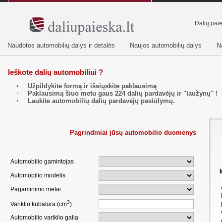
Dalių pai
Naudotos automobilių dalys ir detalės
Naujos automobilių dalys
N
Ieškote dalių automobiliui ?
Užpildykite formą ir išsiųskite paklausimą
Paklausimą šiuo metu gaus
224
dalių pardavėjų ir "laužynų" !
Laukite automobilių dalių pardavėjų pasiūlymų.
Pagrindiniai jūsų automobilio duomenys
Automobilio gamintojas
Automobilio modelis
Pagaminimo metai
3
Variklio kubatūra (cm
)
Automobilio variklio galia