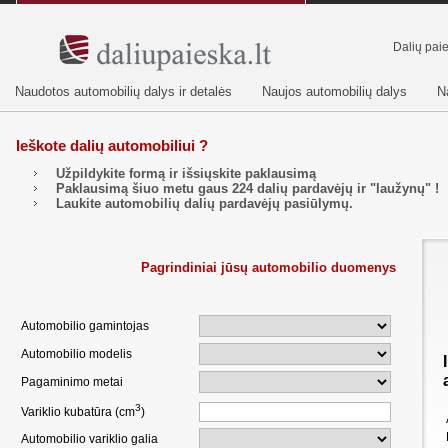
Dalių pai
Naudotos automobilių dalys ir detalės
Naujos automobilių dalys
N
Ieškote dalių automobiliui ?
Užpildykite formą ir išsiųskite paklausimą
Paklausimą šiuo metu gaus
224
dalių pardavėjų ir "laužynų" !
Laukite automobilių dalių pardavėjų pasiūlymų.
Pagrindiniai jūsų automobilio duomenys
Automobilio gamintojas
Automobilio modelis
Pagaminimo metai
3
Variklio kubatūra (cm
)
Automobilio variklio galia