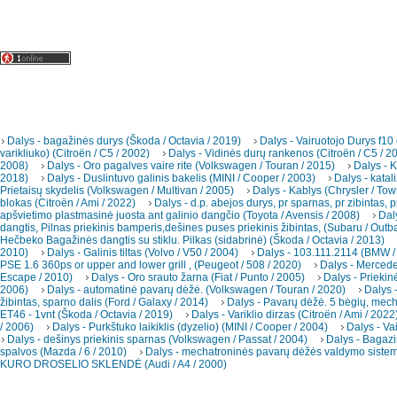
Dalys - bagažinės durys (Škoda / Octavia / 2019)
Dalys - Vairuotojo Durys f10
varikliuko) (Citroën / C5 / 2002)
Dalys - Vidinės durų rankenos (Citroën / C5 / 2
2008)
Dalys - Oro pagalves vaire rite (Volkswagen / Touran / 2015)
Dalys - K
2018)
Dalys - Duslintuvo galinis bakelis (MINI / Cooper / 2003)
Dalys - katal
Prietaisų skydelis (Volkswagen / Multivan / 2005)
Dalys - Kablys (Chrysler / To
blokas (Citroën / Ami / 2022)
Dalys - d.p. abejos durys, pr sparnas, pr zibintas, p
apšvietimo plastmasinė juosta ant galinio dangčio (Toyota / Avensis / 2008)
Dal
dangtis, Pilnas priekinis bamperis,dešines puses priekinis žibintas, (Subaru / Outb
Hečbeko Bagažinės dangtis su stiklu. Pilkas (sidabrinė) (Škoda / Octavia / 2013)
2010)
Dalys - Galinis tiltas (Volvo / V50 / 2004)
Dalys - 103.111.2114 (BMW /
PSE 1.6 360ps or upper and lower grill , (Peugeot / 508 / 2020)
Dalys - Merced
Escape / 2010)
Dalys - Oro srauto žarna (Fiat / Punto / 2005)
Dalys - Priekin
2006)
Dalys - automatinė pavarų dėžė. (Volkswagen / Touran / 2020)
Dalys -
žibintas, sparno dalis (Ford / Galaxy / 2014)
Dalys - Pavarų dėžė. 5 bėgių, mec
ET46 - 1vnt (Škoda / Octavia / 2019)
Dalys - Variklio dirzas (Citroën / Ami / 2022
/ 2006)
Dalys - Purkštuko laikiklis (dyzelio) (MINI / Cooper / 2004)
Dalys - Va
Dalys - dešinys priekinis sparnas (Volkswagen / Passat / 2004)
Dalys - Bagazi
spalvos (Mazda / 6 / 2010)
Dalys - mechatroninės pavarų dėžės valdymo sistema
KURO DROSELIO SKLENDĖ (Audi / A4 / 2000)