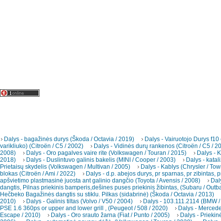
Dalys - bagažinės durys (Škoda / Octavia / 2019)
Dalys - Vairuotojo Durys f10
varikliuko) (Citroën / C5 / 2002)
Dalys - Vidinės durų rankenos (Citroën / C5 / 2
2008)
Dalys - Oro pagalves vaire rite (Volkswagen / Touran / 2015)
Dalys - K
2018)
Dalys - Duslintuvo galinis bakelis (MINI / Cooper / 2003)
Dalys - katal
Prietaisų skydelis (Volkswagen / Multivan / 2005)
Dalys - Kablys (Chrysler / To
blokas (Citroën / Ami / 2022)
Dalys - d.p. abejos durys, pr sparnas, pr zibintas, p
apšvietimo plastmasinė juosta ant galinio dangčio (Toyota / Avensis / 2008)
Dal
dangtis, Pilnas priekinis bamperis,dešines puses priekinis žibintas, (Subaru / Outb
Hečbeko Bagažinės dangtis su stiklu. Pilkas (sidabrinė) (Škoda / Octavia / 2013)
2010)
Dalys - Galinis tiltas (Volvo / V50 / 2004)
Dalys - 103.111.2114 (BMW /
PSE 1.6 360ps or upper and lower grill , (Peugeot / 508 / 2020)
Dalys - Merced
Escape / 2010)
Dalys - Oro srauto žarna (Fiat / Punto / 2005)
Dalys - Priekin