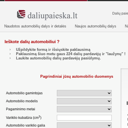
Dalių pai
Naudotos automobilių dalys ir detalės
Naujos automobilių dalys
N
Ieškote dalių automobiliui ?
Užpildykite formą ir išsiųskite paklausimą
Paklausimą šiuo metu gaus
224
dalių pardavėjų ir "laužynų" !
Laukite automobilių dalių pardavėjų pasiūlymų.
Pagrindiniai jūsų automobilio duomenys
Automobilio gamintojas
Automobilio modelis
Pagaminimo metai
3
Variklio kubatūra (cm
)
Automobilio variklio galia