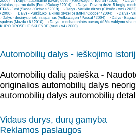
2006)
Dalys - automatinė pavarų dėžė. (Volkswagen / Touran / 2020)
Dalys -
žibintas, sparno dalis (Ford / Galaxy / 2014)
Dalys - Pavarų dėžė. 5 bėgių, mec
ET46 - 1vnt (Škoda / Octavia / 2019)
Dalys - Variklio dirzas (Citroën / Ami / 2022
/ 2006)
Dalys - Purkštuko laikiklis (dyzelio) (MINI / Cooper / 2004)
Dalys - Va
Dalys - dešinys priekinis sparnas (Volkswagen / Passat / 2004)
Dalys - Bagazi
spalvos (Mazda / 6 / 2010)
Dalys - mechatroninės pavarų dėžės valdymo sistema
KURO DROSELIO SKLENDĖ (Audi / A4 / 2000)
Automobilių dalys - ieškojimo istori
Automobilių dalių paieška - Naudot
originalios automobilių dalys neori
automobilių dalys automobilių detal
Vidaus durys, durų gamyba
Reklamos paslaugos