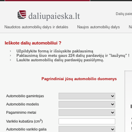
Dalių pai
Naudotos automobilių dalys ir detalės
Naujos automobilių dalys
N
Ieškote dalių automobiliui ?
Užpildykite formą ir išsiųskite paklausimą
Paklausimą šiuo metu gaus
224
dalių pardavėjų ir "laužynų" !
Laukite automobilių dalių pardavėjų pasiūlymų.
Pagrindiniai jūsų automobilio duomenys
Automobilio gamintojas
Automobilio modelis
Pagaminimo metai
3
Variklio kubatūra (cm
)
Automobilio variklio galia