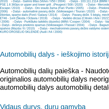
2010)
Dalys - Galinis tiltas (Volvo / V50 / 2004)
Dalys - 103.111.2114 (BMW /
PSE 1.6 360ps or upper and lower grill , (Peugeot / 508 / 2020)
Dalys - Merced
Escape / 2010)
Dalys - Oro srauto žarna (Fiat / Punto / 2005)
Dalys - Priekin
2006)
Dalys - automatinė pavarų dėžė. (Volkswagen / Touran / 2020)
Dalys -
žibintas, sparno dalis (Ford / Galaxy / 2014)
Dalys - Pavarų dėžė. 5 bėgių, mec
ET46 - 1vnt (Škoda / Octavia / 2019)
Dalys - Variklio dirzas (Citroën / Ami / 2022
/ 2006)
Dalys - Purkštuko laikiklis (dyzelio) (MINI / Cooper / 2004)
Dalys - Va
Dalys - dešinys priekinis sparnas (Volkswagen / Passat / 2004)
Dalys - Bagazi
spalvos (Mazda / 6 / 2010)
Dalys - mechatroninės pavarų dėžės valdymo sistema
KURO DROSELIO SKLENDĖ (Audi / A4 / 2000)
Automobilių dalys - ieškojimo istori
Automobilių dalių paieška - Naudot
originalios automobilių dalys neori
automobilių dalys automobilių detal
Vidaus durys, durų gamyba