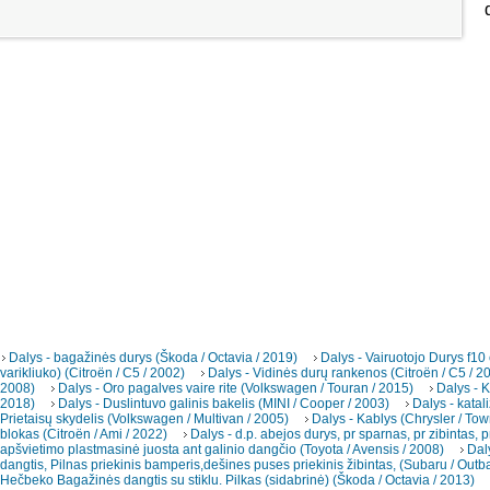
Dalys - bagažinės durys (Škoda / Octavia / 2019)
Dalys - Vairuotojo Durys f10
varikliuko) (Citroën / C5 / 2002)
Dalys - Vidinės durų rankenos (Citroën / C5 / 2
2008)
Dalys - Oro pagalves vaire rite (Volkswagen / Touran / 2015)
Dalys - K
2018)
Dalys - Duslintuvo galinis bakelis (MINI / Cooper / 2003)
Dalys - katal
Prietaisų skydelis (Volkswagen / Multivan / 2005)
Dalys - Kablys (Chrysler / To
blokas (Citroën / Ami / 2022)
Dalys - d.p. abejos durys, pr sparnas, pr zibintas, p
apšvietimo plastmasinė juosta ant galinio dangčio (Toyota / Avensis / 2008)
Dal
dangtis, Pilnas priekinis bamperis,dešines puses priekinis žibintas, (Subaru / Outb
Hečbeko Bagažinės dangtis su stiklu. Pilkas (sidabrinė) (Škoda / Octavia / 2013)