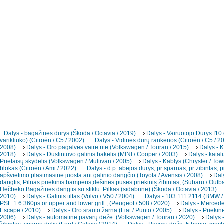
Dalys - bagažinės durys (Škoda / Octavia / 2019)
Dalys - Vairuotojo Durys f10
varikliuko) (Citroën / C5 / 2002)
Dalys - Vidinės durų rankenos (Citroën / C5 / 2
2008)
Dalys - Oro pagalves vaire rite (Volkswagen / Touran / 2015)
Dalys - K
2018)
Dalys - Duslintuvo galinis bakelis (MINI / Cooper / 2003)
Dalys - katal
Prietaisų skydelis (Volkswagen / Multivan / 2005)
Dalys - Kablys (Chrysler / To
blokas (Citroën / Ami / 2022)
Dalys - d.p. abejos durys, pr sparnas, pr zibintas, p
apšvietimo plastmasinė juosta ant galinio dangčio (Toyota / Avensis / 2008)
Dal
dangtis, Pilnas priekinis bamperis,dešines puses priekinis žibintas, (Subaru / Outb
Hečbeko Bagažinės dangtis su stiklu. Pilkas (sidabrinė) (Škoda / Octavia / 2013)
2010)
Dalys - Galinis tiltas (Volvo / V50 / 2004)
Dalys - 103.111.2114 (BMW /
PSE 1.6 360ps or upper and lower grill , (Peugeot / 508 / 2020)
Dalys - Merced
Escape / 2010)
Dalys - Oro srauto žarna (Fiat / Punto / 2005)
Dalys - Priekin
2006)
Dalys - automatinė pavarų dėžė. (Volkswagen / Touran / 2020)
Dalys -