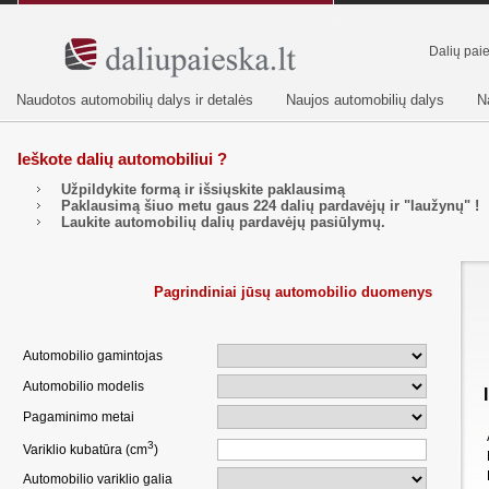
Dalių pai
Naudotos automobilių dalys ir detalės
Naujos automobilių dalys
N
Ieškote dalių automobiliui ?
Užpildykite formą ir išsiųskite paklausimą
Paklausimą šiuo metu gaus
224
dalių pardavėjų ir "laužynų" !
Laukite automobilių dalių pardavėjų pasiūlymų.
Pagrindiniai jūsų automobilio duomenys
Automobilio gamintojas
Automobilio modelis
Pagaminimo metai
3
Variklio kubatūra (cm
)
Automobilio variklio galia