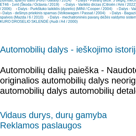
žibintas, sparno dalis (Ford / Galaxy / 2014)
Dalys - Pavarų dėžė. 5 bėgių, mec
ET46 - 1vnt (Škoda / Octavia / 2019)
Dalys - Variklio dirzas (Citroën / Ami / 2022
/ 2006)
Dalys - Purkštuko laikiklis (dyzelio) (MINI / Cooper / 2004)
Dalys - Va
Dalys - dešinys priekinis sparnas (Volkswagen / Passat / 2004)
Dalys - Bagazi
spalvos (Mazda / 6 / 2010)
Dalys - mechatroninės pavarų dėžės valdymo sistema
KURO DROSELIO SKLENDĖ (Audi / A4 / 2000)
Automobilių dalys - ieškojimo istori
Automobilių dalių paieška - Naudot
originalios automobilių dalys neori
automobilių dalys automobilių detal
Vidaus durys, durų gamyba
Reklamos paslaugos