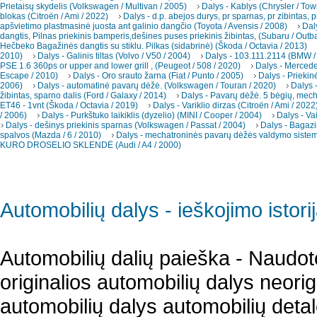
Prietaisų skydelis (Volkswagen / Multivan / 2005)
Dalys - Kablys (Chrysler / To
blokas (Citroën / Ami / 2022)
Dalys - d.p. abejos durys, pr sparnas, pr zibintas, p
apšvietimo plastmasinė juosta ant galinio dangčio (Toyota / Avensis / 2008)
Dal
dangtis, Pilnas priekinis bamperis,dešines puses priekinis žibintas, (Subaru / Outb
Hečbeko Bagažinės dangtis su stiklu. Pilkas (sidabrinė) (Škoda / Octavia / 2013)
2010)
Dalys - Galinis tiltas (Volvo / V50 / 2004)
Dalys - 103.111.2114 (BMW /
PSE 1.6 360ps or upper and lower grill , (Peugeot / 508 / 2020)
Dalys - Merced
Escape / 2010)
Dalys - Oro srauto žarna (Fiat / Punto / 2005)
Dalys - Priekin
2006)
Dalys - automatinė pavarų dėžė. (Volkswagen / Touran / 2020)
Dalys -
žibintas, sparno dalis (Ford / Galaxy / 2014)
Dalys - Pavarų dėžė. 5 bėgių, mec
ET46 - 1vnt (Škoda / Octavia / 2019)
Dalys - Variklio dirzas (Citroën / Ami / 2022
/ 2006)
Dalys - Purkštuko laikiklis (dyzelio) (MINI / Cooper / 2004)
Dalys - Va
Dalys - dešinys priekinis sparnas (Volkswagen / Passat / 2004)
Dalys - Bagazi
spalvos (Mazda / 6 / 2010)
Dalys - mechatroninės pavarų dėžės valdymo sistema
KURO DROSELIO SKLENDĖ (Audi / A4 / 2000)
Automobilių dalys - ieškojimo istori
Automobilių dalių paieška - Naudot
originalios automobilių dalys neori
automobilių dalys automobilių detal