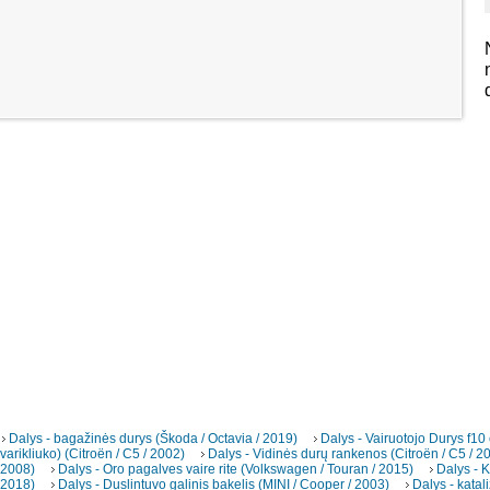
Dalys - bagažinės durys (Škoda / Octavia / 2019)
Dalys - Vairuotojo Durys f10
varikliuko) (Citroën / C5 / 2002)
Dalys - Vidinės durų rankenos (Citroën / C5 / 2
2008)
Dalys - Oro pagalves vaire rite (Volkswagen / Touran / 2015)
Dalys - K
2018)
Dalys - Duslintuvo galinis bakelis (MINI / Cooper / 2003)
Dalys - katal