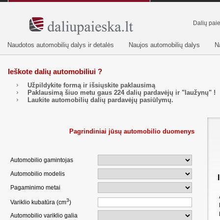
Dalių pai
Naudotos automobilių dalys ir detalės
Naujos automobilių dalys
N
Ieškote dalių automobiliui ?
Užpildykite formą ir išsiųskite paklausimą
Paklausimą šiuo metu gaus
224
dalių pardavėjų ir "laužynų" !
Laukite automobilių dalių pardavėjų pasiūlymų.
Pagrindiniai jūsų automobilio duomenys
Automobilio gamintojas
Automobilio modelis
Pagaminimo metai
3
Variklio kubatūra (cm
)
Automobilio variklio galia