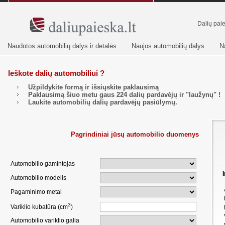
Dalių pai
Naudotos automobilių dalys ir detalės
Naujos automobilių dalys
N
Ieškote dalių automobiliui ?
Užpildykite formą ir išsiųskite paklausimą
Paklausimą šiuo metu gaus
224
dalių pardavėjų ir "laužynų" !
Laukite automobilių dalių pardavėjų pasiūlymų.
Pagrindiniai jūsų automobilio duomenys
Automobilio gamintojas
Automobilio modelis
Pagaminimo metai
3
Variklio kubatūra (cm
)
Automobilio variklio galia