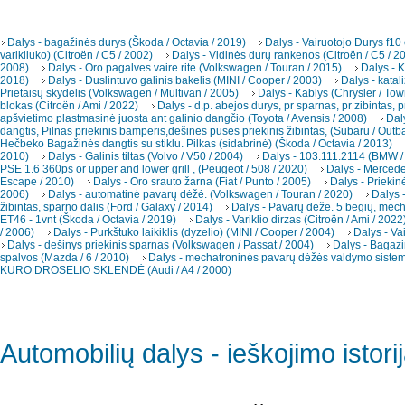
Dalys - bagažinės durys (Škoda / Octavia / 2019)
Dalys - Vairuotojo Durys f10
varikliuko) (Citroën / C5 / 2002)
Dalys - Vidinės durų rankenos (Citroën / C5 / 2
2008)
Dalys - Oro pagalves vaire rite (Volkswagen / Touran / 2015)
Dalys - K
2018)
Dalys - Duslintuvo galinis bakelis (MINI / Cooper / 2003)
Dalys - katal
Prietaisų skydelis (Volkswagen / Multivan / 2005)
Dalys - Kablys (Chrysler / To
blokas (Citroën / Ami / 2022)
Dalys - d.p. abejos durys, pr sparnas, pr zibintas, p
apšvietimo plastmasinė juosta ant galinio dangčio (Toyota / Avensis / 2008)
Dal
dangtis, Pilnas priekinis bamperis,dešines puses priekinis žibintas, (Subaru / Outb
Hečbeko Bagažinės dangtis su stiklu. Pilkas (sidabrinė) (Škoda / Octavia / 2013)
2010)
Dalys - Galinis tiltas (Volvo / V50 / 2004)
Dalys - 103.111.2114 (BMW /
PSE 1.6 360ps or upper and lower grill , (Peugeot / 508 / 2020)
Dalys - Merced
Escape / 2010)
Dalys - Oro srauto žarna (Fiat / Punto / 2005)
Dalys - Priekin
2006)
Dalys - automatinė pavarų dėžė. (Volkswagen / Touran / 2020)
Dalys -
žibintas, sparno dalis (Ford / Galaxy / 2014)
Dalys - Pavarų dėžė. 5 bėgių, mec
ET46 - 1vnt (Škoda / Octavia / 2019)
Dalys - Variklio dirzas (Citroën / Ami / 2022
/ 2006)
Dalys - Purkštuko laikiklis (dyzelio) (MINI / Cooper / 2004)
Dalys - Va
Dalys - dešinys priekinis sparnas (Volkswagen / Passat / 2004)
Dalys - Bagazi
spalvos (Mazda / 6 / 2010)
Dalys - mechatroninės pavarų dėžės valdymo sistema
KURO DROSELIO SKLENDĖ (Audi / A4 / 2000)
Automobilių dalys - ieškojimo istori