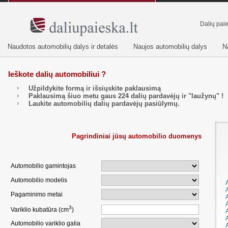
Dalių pai
Naudotos automobilių dalys ir detalės
Naujos automobilių dalys
N
Ieškote dalių automobiliui ?
Užpildykite formą ir išsiųskite paklausimą
Paklausimą šiuo metu gaus
224
dalių pardavėjų ir "laužynų" !
Laukite automobilių dalių pardavėjų pasiūlymų.
Pagrindiniai jūsų automobilio duomenys
Automobilio gamintojas
Automobilio modelis
Pagaminimo metai
3
Variklio kubatūra (cm
)
Automobilio variklio galia