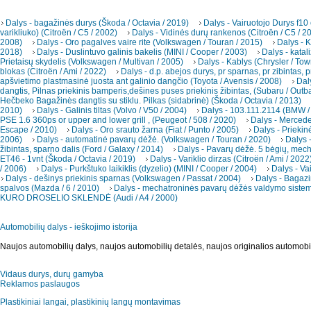
Dalys - bagažinės durys (Škoda / Octavia / 2019)
Dalys - Vairuotojo Durys f10
varikliuko) (Citroën / C5 / 2002)
Dalys - Vidinės durų rankenos (Citroën / C5 / 2
2008)
Dalys - Oro pagalves vaire rite (Volkswagen / Touran / 2015)
Dalys - K
2018)
Dalys - Duslintuvo galinis bakelis (MINI / Cooper / 2003)
Dalys - katal
Prietaisų skydelis (Volkswagen / Multivan / 2005)
Dalys - Kablys (Chrysler / To
blokas (Citroën / Ami / 2022)
Dalys - d.p. abejos durys, pr sparnas, pr zibintas, p
apšvietimo plastmasinė juosta ant galinio dangčio (Toyota / Avensis / 2008)
Dal
dangtis, Pilnas priekinis bamperis,dešines puses priekinis žibintas, (Subaru / Outb
Hečbeko Bagažinės dangtis su stiklu. Pilkas (sidabrinė) (Škoda / Octavia / 2013)
2010)
Dalys - Galinis tiltas (Volvo / V50 / 2004)
Dalys - 103.111.2114 (BMW /
PSE 1.6 360ps or upper and lower grill , (Peugeot / 508 / 2020)
Dalys - Merced
Escape / 2010)
Dalys - Oro srauto žarna (Fiat / Punto / 2005)
Dalys - Priekin
2006)
Dalys - automatinė pavarų dėžė. (Volkswagen / Touran / 2020)
Dalys -
žibintas, sparno dalis (Ford / Galaxy / 2014)
Dalys - Pavarų dėžė. 5 bėgių, mec
ET46 - 1vnt (Škoda / Octavia / 2019)
Dalys - Variklio dirzas (Citroën / Ami / 2022
/ 2006)
Dalys - Purkštuko laikiklis (dyzelio) (MINI / Cooper / 2004)
Dalys - Va
Dalys - dešinys priekinis sparnas (Volkswagen / Passat / 2004)
Dalys - Bagazi
spalvos (Mazda / 6 / 2010)
Dalys - mechatroninės pavarų dėžės valdymo sistema
KURO DROSELIO SKLENDĖ (Audi / A4 / 2000)
Automobilių dalys - ieškojimo istorija
Naujos automobilių dalys, naujos automobilių detalės, naujos originalios automobi
Vidaus durys, durų gamyba
Reklamos paslaugos
Plastikiniai langai, plastikinių langų montavimas