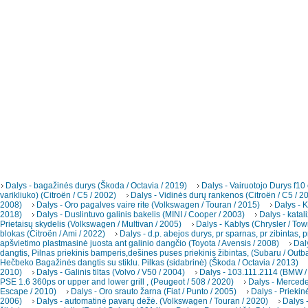
Dalys - bagažinės durys (Škoda / Octavia / 2019)
Dalys - Vairuotojo Durys f10
varikliuko) (Citroën / C5 / 2002)
Dalys - Vidinės durų rankenos (Citroën / C5 / 2
2008)
Dalys - Oro pagalves vaire rite (Volkswagen / Touran / 2015)
Dalys - K
2018)
Dalys - Duslintuvo galinis bakelis (MINI / Cooper / 2003)
Dalys - katal
Prietaisų skydelis (Volkswagen / Multivan / 2005)
Dalys - Kablys (Chrysler / To
blokas (Citroën / Ami / 2022)
Dalys - d.p. abejos durys, pr sparnas, pr zibintas, p
apšvietimo plastmasinė juosta ant galinio dangčio (Toyota / Avensis / 2008)
Dal
dangtis, Pilnas priekinis bamperis,dešines puses priekinis žibintas, (Subaru / Outb
Hečbeko Bagažinės dangtis su stiklu. Pilkas (sidabrinė) (Škoda / Octavia / 2013)
2010)
Dalys - Galinis tiltas (Volvo / V50 / 2004)
Dalys - 103.111.2114 (BMW /
PSE 1.6 360ps or upper and lower grill , (Peugeot / 508 / 2020)
Dalys - Merced
Escape / 2010)
Dalys - Oro srauto žarna (Fiat / Punto / 2005)
Dalys - Priekin
2006)
Dalys - automatinė pavarų dėžė. (Volkswagen / Touran / 2020)
Dalys -