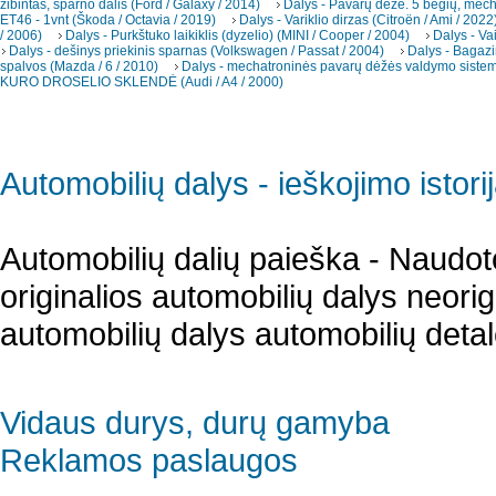
žibintas, sparno dalis (Ford / Galaxy / 2014)
Dalys - Pavarų dėžė. 5 bėgių, mec
ET46 - 1vnt (Škoda / Octavia / 2019)
Dalys - Variklio dirzas (Citroën / Ami / 2022
/ 2006)
Dalys - Purkštuko laikiklis (dyzelio) (MINI / Cooper / 2004)
Dalys - Va
Dalys - dešinys priekinis sparnas (Volkswagen / Passat / 2004)
Dalys - Bagazi
spalvos (Mazda / 6 / 2010)
Dalys - mechatroninės pavarų dėžės valdymo sistema
KURO DROSELIO SKLENDĖ (Audi / A4 / 2000)
Automobilių dalys - ieškojimo istori
Automobilių dalių paieška - Naudot
originalios automobilių dalys neori
automobilių dalys automobilių detal
Vidaus durys, durų gamyba
Reklamos paslaugos