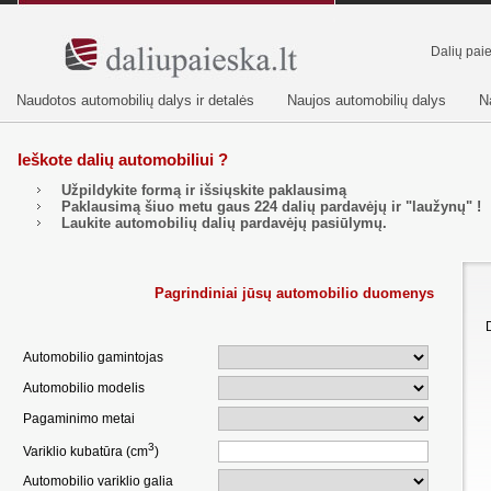
Dalių pai
Naudotos automobilių dalys ir detalės
Naujos automobilių dalys
N
Ieškote dalių automobiliui ?
Užpildykite formą ir išsiųskite paklausimą
Paklausimą šiuo metu gaus
224
dalių pardavėjų ir "laužynų" !
Laukite automobilių dalių pardavėjų pasiūlymų.
Pagrindiniai jūsų automobilio duomenys
Automobilio gamintojas
Automobilio modelis
Pagaminimo metai
3
Variklio kubatūra (cm
)
Automobilio variklio galia