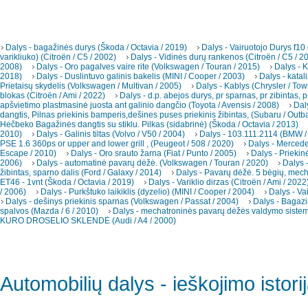
Dalys - bagažinės durys (Škoda / Octavia / 2019)
Dalys - Vairuotojo Durys f10
varikliuko) (Citroën / C5 / 2002)
Dalys - Vidinės durų rankenos (Citroën / C5 / 2
2008)
Dalys - Oro pagalves vaire rite (Volkswagen / Touran / 2015)
Dalys - K
2018)
Dalys - Duslintuvo galinis bakelis (MINI / Cooper / 2003)
Dalys - katal
Prietaisų skydelis (Volkswagen / Multivan / 2005)
Dalys - Kablys (Chrysler / To
blokas (Citroën / Ami / 2022)
Dalys - d.p. abejos durys, pr sparnas, pr zibintas, p
apšvietimo plastmasinė juosta ant galinio dangčio (Toyota / Avensis / 2008)
Dal
dangtis, Pilnas priekinis bamperis,dešines puses priekinis žibintas, (Subaru / Outb
Hečbeko Bagažinės dangtis su stiklu. Pilkas (sidabrinė) (Škoda / Octavia / 2013)
2010)
Dalys - Galinis tiltas (Volvo / V50 / 2004)
Dalys - 103.111.2114 (BMW /
PSE 1.6 360ps or upper and lower grill , (Peugeot / 508 / 2020)
Dalys - Merced
Escape / 2010)
Dalys - Oro srauto žarna (Fiat / Punto / 2005)
Dalys - Priekin
2006)
Dalys - automatinė pavarų dėžė. (Volkswagen / Touran / 2020)
Dalys -
žibintas, sparno dalis (Ford / Galaxy / 2014)
Dalys - Pavarų dėžė. 5 bėgių, mec
ET46 - 1vnt (Škoda / Octavia / 2019)
Dalys - Variklio dirzas (Citroën / Ami / 2022
/ 2006)
Dalys - Purkštuko laikiklis (dyzelio) (MINI / Cooper / 2004)
Dalys - Va
Dalys - dešinys priekinis sparnas (Volkswagen / Passat / 2004)
Dalys - Bagazi
spalvos (Mazda / 6 / 2010)
Dalys - mechatroninės pavarų dėžės valdymo sistema
KURO DROSELIO SKLENDĖ (Audi / A4 / 2000)
Automobilių dalys - ieškojimo istori