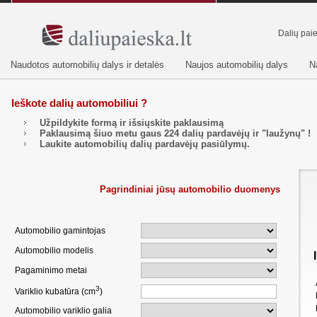
Dalių pai
Naudotos automobilių dalys ir detalės
Naujos automobilių dalys
N
Ieškote dalių automobiliui ?
Užpildykite formą ir išsiųskite paklausimą
Paklausimą šiuo metu gaus
224
dalių pardavėjų ir "laužynų" !
Laukite automobilių dalių pardavėjų pasiūlymų.
Pagrindiniai jūsų automobilio duomenys
Automobilio gamintojas
Automobilio modelis
Pagaminimo metai
3
Variklio kubatūra (cm
)
Automobilio variklio galia