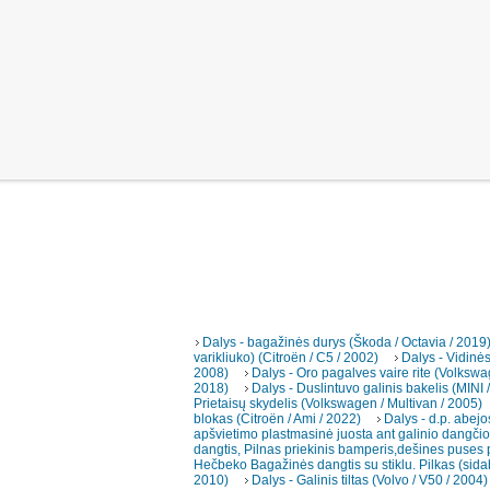
Dalys - bagažinės durys (Škoda / Octavia / 2019
varikliuko) (Citroën / C5 / 2002)
Dalys - Vidinė
2008)
Dalys - Oro pagalves vaire rite (Volkswa
2018)
Dalys - Duslintuvo galinis bakelis (MINI 
Prietaisų skydelis (Volkswagen / Multivan / 2005)
blokas (Citroën / Ami / 2022)
Dalys - d.p. abejo
apšvietimo plastmasinė juosta ant galinio dangčio 
dangtis, Pilnas priekinis bamperis,dešines puses p
Hečbeko Bagažinės dangtis su stiklu. Pilkas (sida
2010)
Dalys - Galinis tiltas (Volvo / V50 / 2004)