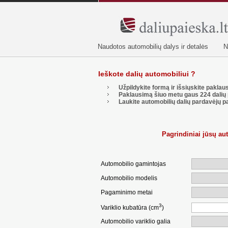
Naudotos automobilių dalys ir detalės
N
Ieškote dalių automobiliui ?
Užpildykite formą ir išsiųskite pakla
Paklausimą šiuo metu gaus
224
dalių 
Laukite automobilių dalių pardavėjų p
Pagrindiniai jūsų a
Automobilio gamintojas
Automobilio modelis
Pagaminimo metai
3
Variklio kubatūra (cm
)
Automobilio variklio galia