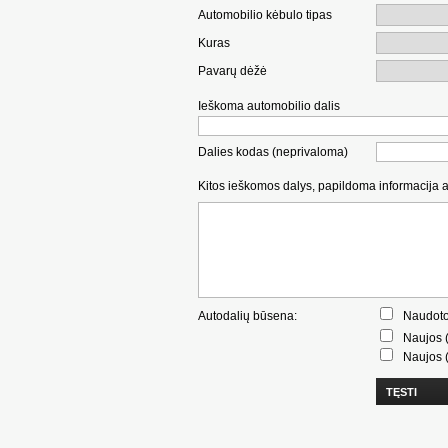
Automobilio kėbulo tipas
Kuras
Pavarų dėžė
Ieškoma automobilio dalis
Dalies kodas (neprivaloma)
Kitos ieškomos dalys, papildoma informacija 
Autodalių būsena:
Naudoto
Naujos (
Naujos (
TĘSTI