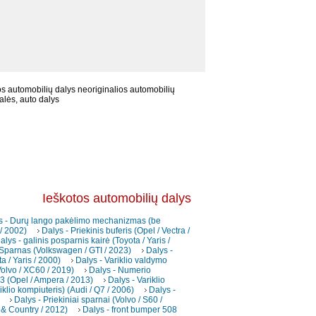
s automobilių dalys neoriginalios automobilių
alės, auto dalys
Ieškotos automobilių dalys
s - Durų lango pakėlimo mechanizmas (be
 / 2002)
Dalys - Priekinis buferis (Opel / Vectra /
alys - galinis posparnis kairė (Toyota / Yaris /
 Sparnas (Volkswagen / GTI / 2023)
Dalys -
a / Yaris / 2000)
Dalys - Variklio valdymo
(Volvo / XC60 / 2019)
Dalys - Numerio
3 (Opel / Ampera / 2013)
Dalys - Variklio
iklio kompiuteris) (Audi / Q7 / 2006)
Dalys -
Dalys - Priekiniai sparnai (Volvo / S60 /
 & Country / 2012)
Dalys - front bumper 508