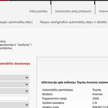
Dalių paieška
Automobilių dalių pirkėjams
Automo
aujos automobilių dalys
Naujos neoriginalios automobilių dalys ir detalės
usimą
pardavėjų ir "laužynų" !
asiūlymų.
utomobilio duomenys
Informacija apie ieškotas Toyota Avensis automobi
Automobilio gamintojas
Toyota
Modelis
Avensis
Pagaminimo metai
2008
Variklio kubatūra
2 ltr
Variklio galia
96KW(131A