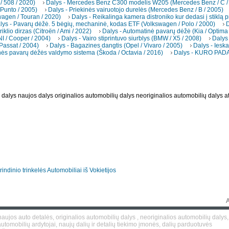
/ 508 / 2020)
Dalys - Mercedes Benz C300 modelis W205 (Mercedes Benz / C /
 Punto / 2005)
Dalys - Priekinės vairuotojo durelės (Mercedes Benz / B / 2005)
wagen / Touran / 2020)
Dalys - Reikalinga kamera distroniko kur dedasi į stiklą pr
lys - Pavarų dėžė. 5 bėgių, mechaninė, kodas ETF (Volkswagen / Polo / 2000)
D
riklio dirzas (Citroën / Ami / 2022)
Dalys - Automatinė pavarų dėžė (Kia / Optima
INI / Cooper / 2004)
Dalys - Vairo stiprintuvo siurblys (BMW / X5 / 2008)
Dalys 
Passat / 2004)
Dalys - Bagazines dangtis (Opel / Vivaro / 2005)
Dalys - Iesk
nės pavarų dėžės valdymo sistema (Škoda / Octavia / 2016)
Dalys - KURO PADA
dalys naujos dalys originalios automobilių dalys neoriginalios automobilių dalys a
rindinio trinkelės
Automobiliai iš Vokietijos
aujos auto detalės, originalios automobilių dalys , neoriginalios automobilių dalys,
utomobilių ardytojai, naujų dalių ir detalių tiekimo įmonės, dalių parduotuvės