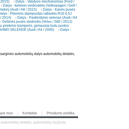
 2015)
Dalys - Valytuvo mechanizmas (Ford /
Dalys - keleivio veidrodėlis (Volkswagen / Golf /
iekinį (Audi / A8 / 2015)
Dalys - Kairės pusės
alys - Plieninis stampuotas ratlankis R16 6,5J
 / 2014)
Dalys - Paskirstymo velenas (Audi / A4
- Dešinės pusės veidrodis (Volvo / S60 / 2012)
au priekinio bamperio, geriausiai butu juodos
VIMO SKLENDĖ (Audi / A4 / 2000)
Dalys -
tsarginės automobilių dalys automobilių detalės,
Apie mus
|
Kontaktai
|
Privatumo politika
 automobilių detalės, automobilių laužynai,