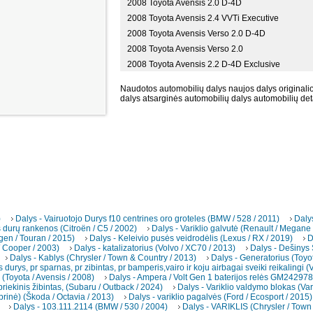
2008 Toyota Avensis 2.0 D-4D
2008 Toyota Avensis 2.4 VVTi Executive
2008 Toyota Avensis Verso 2.0 D-4D
2008 Toyota Avensis Verso 2.0
2008 Toyota Avensis 2.2 D-4D Exclusive
Naudotos automobilių dalys naujos dalys originalio
dalys atsarginės automobilių dalys automobilių det
)
Dalys - Vairuotojo Durys f10 centrines oro groteles (BMW / 528 / 2011)
Daly
s durų rankenos (Citroën / C5 / 2002)
Dalys - Variklio galvutė (Renault / Megane
gen / Touran / 2015)
Dalys - Keleivio pusės veidrodėlis (Lexus / RX / 2019)
D
/ Cooper / 2003)
Dalys - katalizatorius (Volvo / XC70 / 2013)
Dalys - Dešinys
Dalys - Kablys (Chrysler / Town & Country / 2013)
Dalys - Generatorius (Toyot
s durys, pr sparnas, pr zibintas, pr bamperis,vairo ir koju airbagai sveiki reikalingi 
(Toyota / Avensis / 2008)
Dalys - Ampera / Volt Gen 1 baterijos relės GM242978
riekinis žibintas, (Subaru / Outback / 2024)
Dalys - Variklio valdymo blokas (Var
brinė) (Škoda / Octavia / 2013)
Dalys - variklio pagalvės (Ford / Ecosport / 2015)
Dalys - 103.111.2114 (BMW / 530 / 2004)
Dalys - VARIKLIS (Chrysler / Town