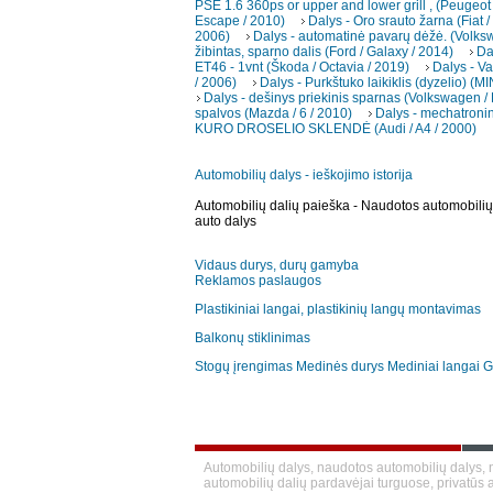
PSE 1.6 360ps or upper and lower grill , (Peugeot 
Escape / 2010)
Dalys - Oro srauto žarna (Fiat /
2006)
Dalys - automatinė pavarų dėžė. (Volks
žibintas, sparno dalis (Ford / Galaxy / 2014)
Da
ET46 - 1vnt (Škoda / Octavia / 2019)
Dalys - Va
/ 2006)
Dalys - Purkštuko laikiklis (dyzelio) (M
Dalys - dešinys priekinis sparnas (Volkswagen / 
spalvos (Mazda / 6 / 2010)
Dalys - mechatroni
KURO DROSELIO SKLENDĖ (Audi / A4 / 2000)
Automobilių dalys - ieškojimo istorija
Automobilių dalių paieška - Naudotos automobilių 
auto dalys
Vidaus durys, durų gamyba
Reklamos paslaugos
Plastikiniai langai, plastikinių langų montavimas
Balkonų stiklinimas
Stogų įrengimas
Medinės durys
Mediniai langai
G
Automobilių dalys, naudotos automobilių dalys, n
automobilių dalių pardavėjai turguose, privatūs a