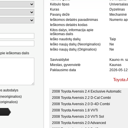
Kėbulo tipas
Universalas
Kuras
Dyzelinas
Pavarų dėžė
Mechaninė
Ieškomos detalės pavadinimas
Numerio apš
Ieškomos detalės kodas
Kitos dalys, informacija apie
ieškomas dalis
Ieško naudotų dalių
Taip
Ieško naujų dalių (Neoriginalios)
Ne
Ieško naujų dalių (Originalios)
Ne
apie ieškomas dalis
Savivaldybė
Kauno m. sa
Miestas, gyvenvietė
Kaunas
Paklausimo data
2026-05-12
Toyota 
s autodalys
2008 Toyota Avensis 2.4 Exclusive Automatic
neoriginalios)
2008 Toyota Avensis 2.2 D-Cat Combi
originalios)
2008 Toyota Avensis 2.0 D-4D Combi
2008 Toyota Avensis 1.8 VVTi
2008 Toyota Avensis 2.0 VVTi Sol
2008 Toyota Avensis 2.0 Advanced