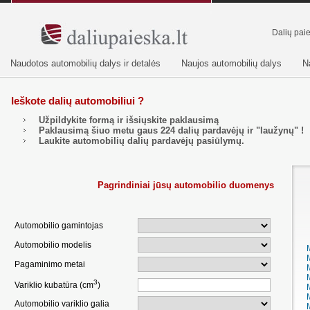
Dalių pai
Naudotos automobilių dalys ir detalės
Naujos automobilių dalys
N
Ieškote dalių automobiliui ?
Užpildykite formą ir išsiųskite paklausimą
Paklausimą šiuo metu gaus
224
dalių pardavėjų ir "laužynų" !
Laukite automobilių dalių pardavėjų pasiūlymų.
Pagrindiniai jūsų automobilio duomenys
Automobilio gamintojas
Automobilio modelis
Pagaminimo metai
3
Variklio kubatūra (cm
)
Automobilio variklio galia