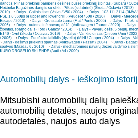
dangtis, Pilnas priekinis bamperis,dešines puses priekinis žibintas, (Subaru / Outb
Hečbeko Bagažinės dangtis su stiklu. Pilkas (sidabrinė) (Škoda / Octavia / 2013)
2010)
Dalys - Galinis tiltas (Volvo / V50 / 2004)
Dalys - 103.111.2114 (BMW /
PSE 1.6 360ps or upper and lower grill , (Peugeot / 508 / 2020)
Dalys - Merced
Escape / 2010)
Dalys - Oro srauto žarna (Fiat / Punto / 2005)
Dalys - Priekin
2006)
Dalys - automatinė pavarų dėžė. (Volkswagen / Touran / 2020)
Dalys -
žibintas, sparno dalis (Ford / Galaxy / 2014)
Dalys - Pavarų dėžė. 5 bėgių, mec
ET46 - 1vnt (Škoda / Octavia / 2019)
Dalys - Variklio dirzas (Citroën / Ami / 2022
/ 2006)
Dalys - Purkštuko laikiklis (dyzelio) (MINI / Cooper / 2004)
Dalys - Va
Dalys - dešinys priekinis sparnas (Volkswagen / Passat / 2004)
Dalys - Bagazi
spalvos (Mazda / 6 / 2010)
Dalys - mechatroninės pavarų dėžės valdymo sistema
KURO DROSELIO SKLENDĖ (Audi / A4 / 2000)
Automobilių dalys - ieškojimo istori
Mitsubishi automobilių dalių paiešk
automobilių detalės, naujos origina
autodetalės, naujos auto dalys