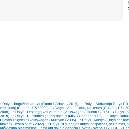
Dalys - bagažinės durys (Škoda / Octavia / 2019)
Dalys - Vairuotojo Durys f10
varikliuko) (Citroën / C5 / 2002)
Dalys - Vidinės durų rankenos (Citroën / C5 / 2
2008)
Dalys - Oro pagalves vaire rite (Volkswagen / Touran / 2015)
Dalys - K
2018)
Dalys - Duslintuvo galinis bakelis (MINI / Cooper / 2003)
Dalys - katal
Prietaisų skydelis (Volkswagen / Multivan / 2005)
Dalys - Kablys (Chrysler / To
blokas (Citroën / Ami / 2022)
Dalys - d.p. abejos durys, pr sparnas, pr zibintas, p
apšvietimo plastmasinė juosta ant galinio dangčio (Toyota / Avensis / 2008)
Dal