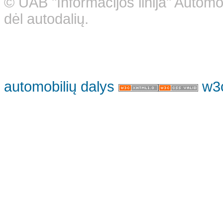
© UAB "Informacijos linija" Automo
dėl autodalių.
automobilių dalys
w3